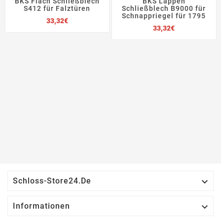
BKS Flach Schließblech
BKS Lappen
S412 für Falztüren
Schließblech B9000 für
Schnappriegel für 1795
Preis
33,32€
Preis
33,32€

Schloss-Store24.de

Informationen