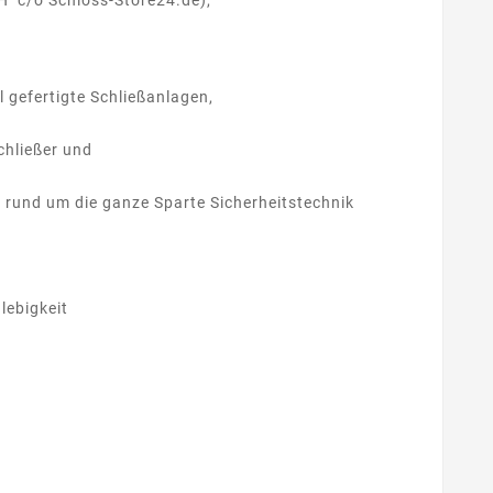
bH c/o Schloss-Store24.de),
l gefertigte Schließanlagen,
chließer und
 rund um die ganze Sparte Sicherheitstechnik
lebigkeit