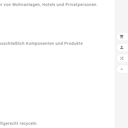
ber von Wohnanlagen, Hotels und Privatpersonen.

ausschließlich Komponenten und Produkte
IN 



ltgerecht recyceln.