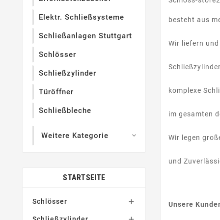
Schloss-store2
Elektr. Schließsysteme
besteht aus me
Schließanlagen Stuttgart
Wir liefern un
Schlösser
Schließzylinde
Schließzylinder
komplexe Schli
Türöffner
Schließbleche
im gesamten d
Weitere Kategorie

Wir legen groß
und Zuverläss
STARTSEITE
Schlösser

Unsere Kunde
Schließzylinder
