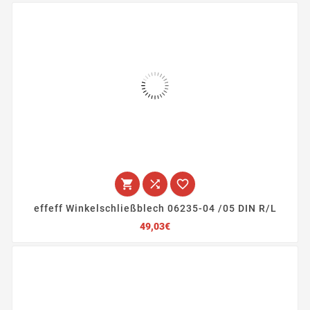



effeff Winkelschließblech 06235-04 /05 DIN R/L
Preis
49,03€