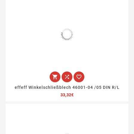



effeff Winkelschließblech 46001-04 /05 DIN R/L
Preis
33,32€