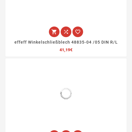



effeff Winkelschließblech 48835-04 /05 DIN R/L
Preis
41,19€