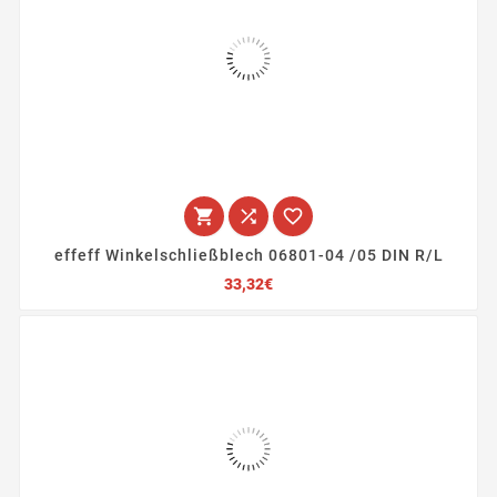



effeff Winkelschließblech 06801-04 /05 DIN R/L
Preis
33,32€