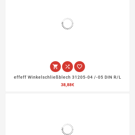



effeff Winkelschließblech 31205-04 /-05 DIN R/L
Preis
38,88€