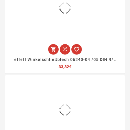



effeff Winkelschließblech 06240-04 /05 DIN R/L
Preis
33,32€