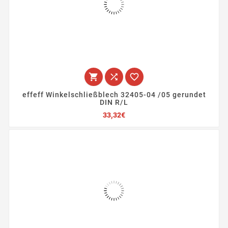



effeff Winkelschließblech 32405-04 /05 gerundet
DIN R/L
Preis
33,32€