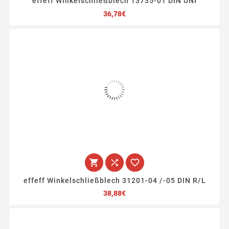
effeff Winkelschließblech 13735-01 DIN UNI
Preis
36,78€



effeff Winkelschließblech 31201-04 /-05 DIN R/L
Preis
38,88€