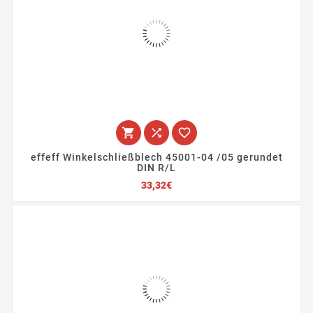



effeff Winkelschließblech 45001-04 /05 gerundet
DIN R/L
Preis
33,32€