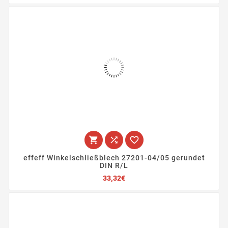



effeff Winkelschließblech 27201-04/05 gerundet
DIN R/L
Preis
33,32€