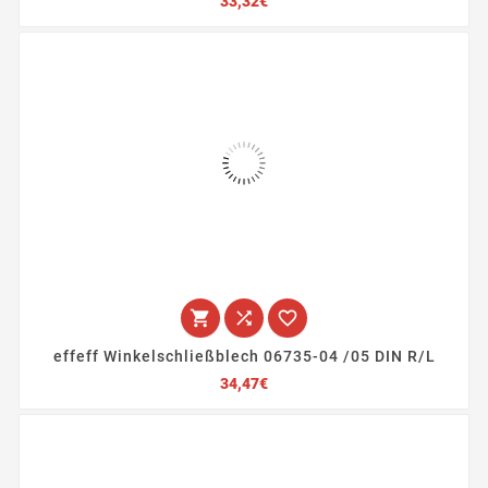
33,32€



effeff Winkelschließblech 06735-04 /05 DIN R/L
Preis
34,47€