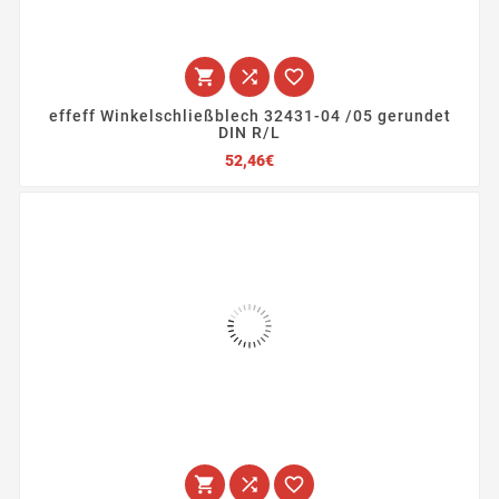



effeff Winkelschließblech 32431-04 /05 gerundet
DIN R/L
Preis
52,46€


