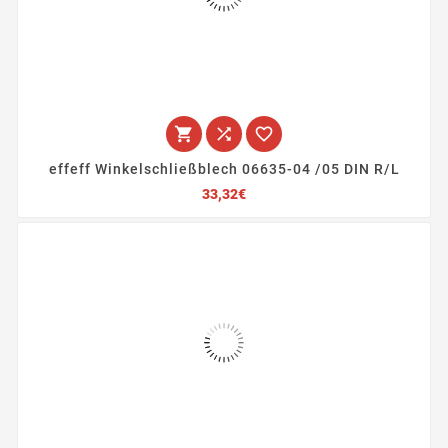



effeff Winkelschließblech 06635-04 /05 DIN R/L
Preis
33,32€