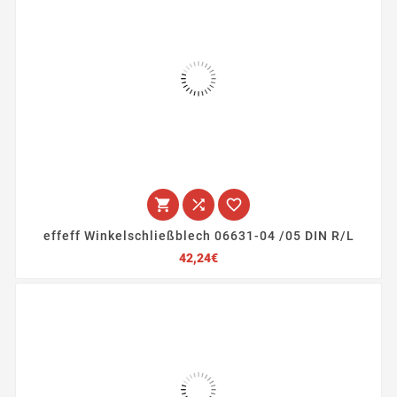



effeff Winkelschließblech 06631-04 /05 DIN R/L
Preis
42,24€