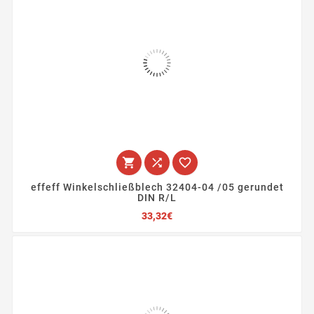



effeff Winkelschließblech 32404-04 /05 gerundet
DIN R/L
Preis
33,32€