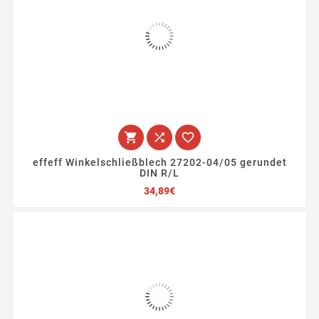



effeff Winkelschließblech 27202-04/05 gerundet
DIN R/L
Preis
34,89€