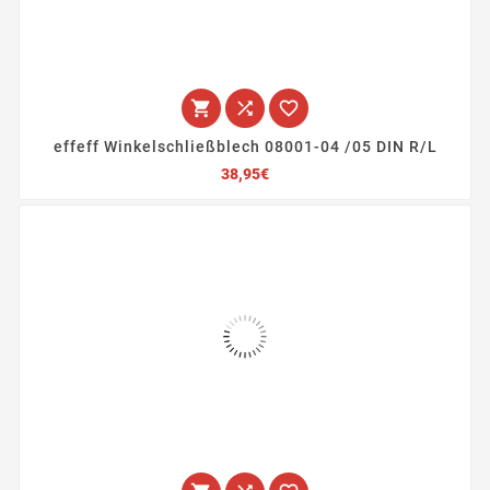



effeff Winkelschließblech 08001-04 /05 DIN R/L
Preis
38,95€