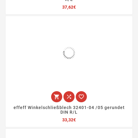
Preis
37,62€



effeff Winkelschließblech 32401-04 /05 gerundet
DIN R/L
Preis
33,32€