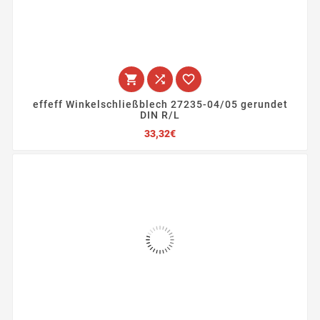



effeff Winkelschließblech 27235-04/05 gerundet
DIN R/L
Preis
33,32€