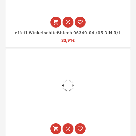



effeff Winkelschließblech 06340-04 /05 DIN R/L
Preis
33,91€


