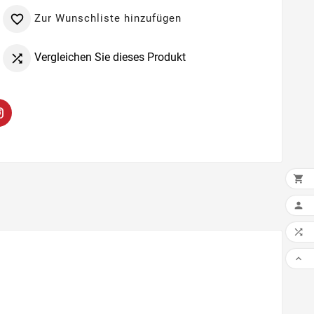
Zur Wunschliste hinzufügen

Vergleichen Sie dieses Produkt


IN 


