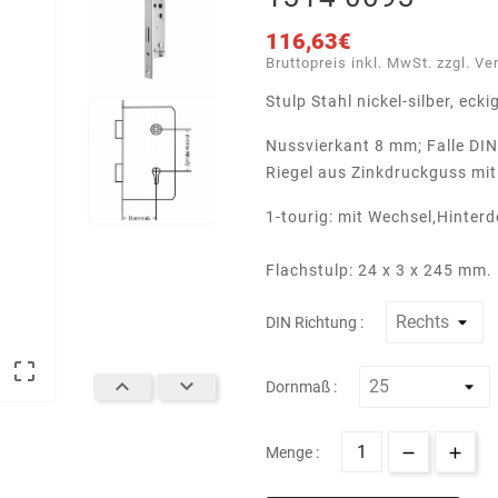
116,63€
Bruttopreis inkl. MwSt. zzgl. Ve
Stulp Stahl nickel-silber, ecki
Nussvierkant 8 mm; Falle DIN
Riegel aus Zinkdruckguss mi
1-tourig: mit Wechsel,Hinte
Flachstulp: 24 x 3 x 245 mm.
DIN Richtung :



Dornmaß :
Menge :