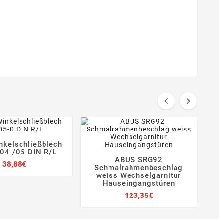


inkelschließblech
B



04 /05 DIN R/L
H
ABUS SRG92
Preis
38,88€




Schmalrahmenbeschlag
weiss Wechselgarnitur
Hauseingangstüren
Preis
123,35€