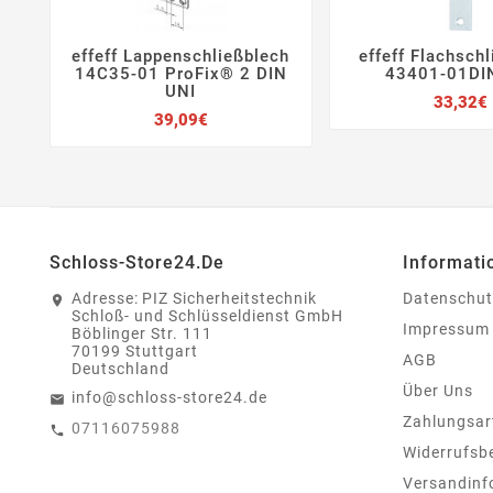
effeff Lappenschließblech
effeff Flachsch






14C35-01 ProFix® 2 DIN
43401-01DI
UNI
33,32€
Preis
39,09€
Schloss-Store24.de
Informati
Adresse:
PIZ Sicherheitstechnik
Datenschut
Schloß- und Schlüsseldienst GmbH
Impressum
Böblinger Str. 111
70199 Stuttgart
AGB
Deutschland
Über Uns
info@schloss-store24.de
Zahlungsar
07116075988
Widerrufsb
Versandinf