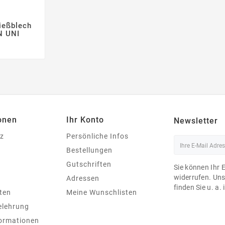
ließblech


N UNI
Preis
onen
Ihr Konto
Newsletter
z
Persönliche Infos
Bestellungen
Gutschriften
Sie können Ihr 
widerrufen. Un
Adressen
finden Sie u. a.
ten
Meine Wunschlisten
elehrung
ormationen