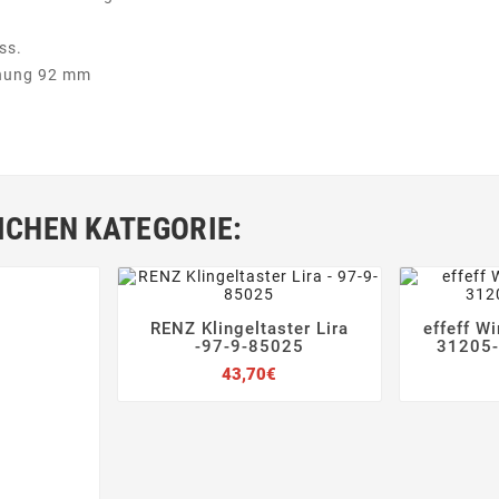
ss.
rnung 92 mm
ICHEN KATEGORIE:
RENZ Klingeltaster Lira
effeff W





-97-9-85025
31205-
Preis
43,70€