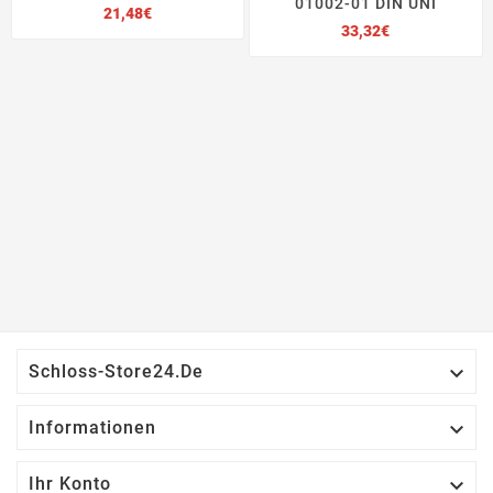
01002-01 DIN UNI
Preis
21,48€
Preis
33,32€

Schloss-Store24.de

Informationen

Ihr Konto