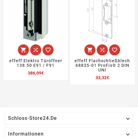






effeff Elektro Türöffner
effeff Flachschließblech
138.50 E91 / F91
68835-01 ProFix® 2 DIN
UNI
Preis
386,09€
Preis
33,32€

Schloss-Store24.de

Informationen