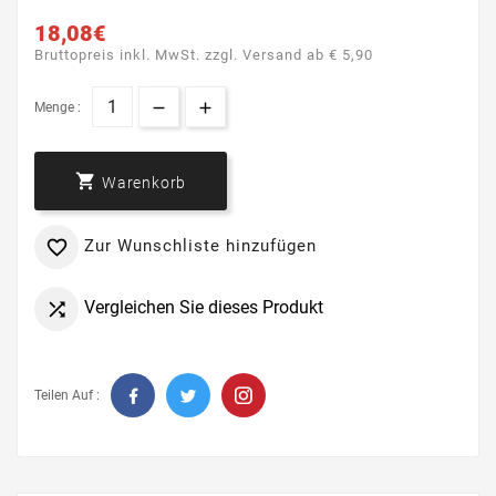
18,08€
Bruttopreis inkl. MwSt. zzgl. Versand ab € 5,90
Menge :

Warenkorb
Zur Wunschliste hinzufügen

Vergleichen Sie dieses Produkt

Teilen Auf :