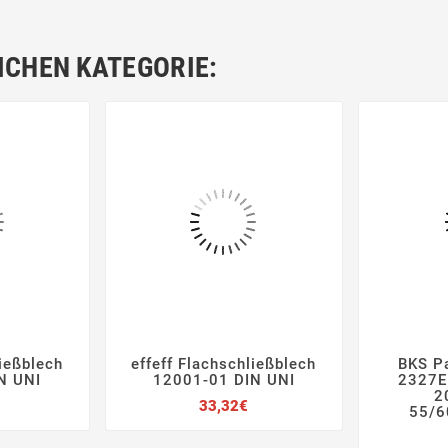
ICHEN KATEGORIE:
ließblech
effeff Flachschließblech
BKS P







N UNI
12001-01 DIN UNI
2327E 
2
Preis
Preis
33,32€
55/6