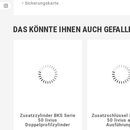
• Sicherungskarte.
DAS KÖNNTE IHNEN AUCH GEFALL
Zusatzzylinder BKS Serie
Zusatzschlüssel 






50 livius
50 livius a
Doppelprofilzylinder
Ausführun