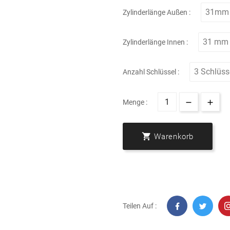
Zylinderlänge Außen :
Zylinderlänge Innen :
Anzahl Schlüssel :
Menge :

Warenkorb
Teilen Auf :