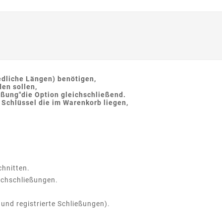
edliche Längen) benötigen,
en sollen,
eßung"die Option gleichschließend.
 Schlüssel die im Warenkorb liegen,
chnitten.
eichschließungen.
 und registrierte Schließungen).