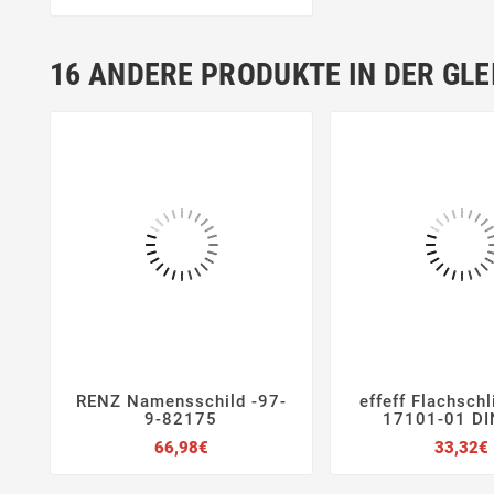
16 ANDERE PRODUKTE IN DER GLE
RENZ Namensschild -97-
effeff Flachsch






9-82175
17101-01 DI
Preis
66,98€
33,32€