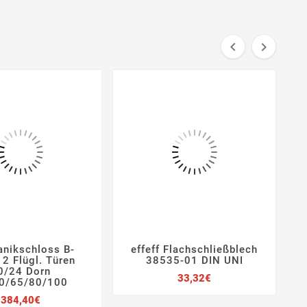


anikschloss B-
effeff Flachschließblech
R







2 Flügl. Türen
38535-01 DIN UNI
0/24 Dorn
Preis
33,32€
0/65/80/100
Preis
384,40€