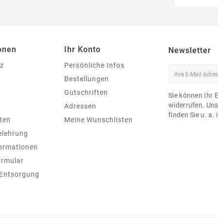
onen
Ihr Konto
Newsletter
z
Persönliche Infos
Bestellungen
Gutschriften
Sie können Ihr 
widerrufen. Un
Adressen
finden Sie u. a.
ten
Meine Wunschlisten
elehrung
ormationen
ormular
 Entsorgung