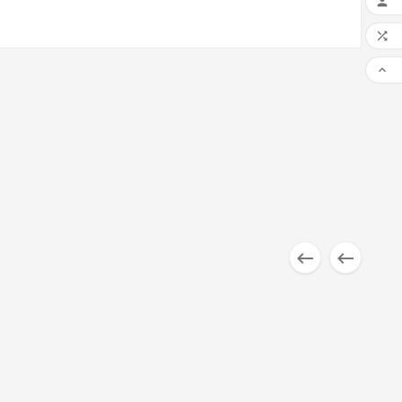




