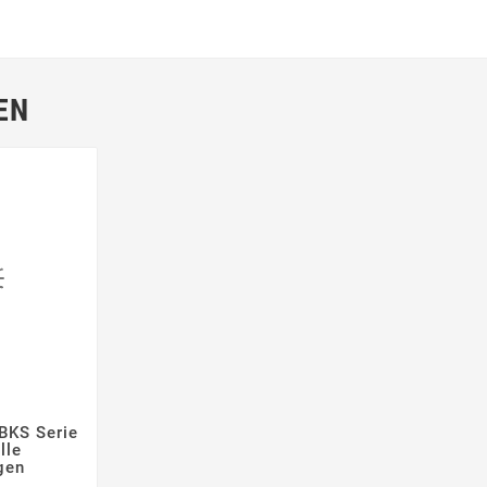
EN
BKS Serie


lle
gen