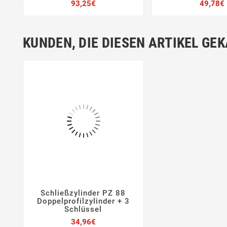
Preis
93,25€
49,78€
KUNDEN, DIE DIESEN ARTIKEL GE
Schließzylinder PZ 88




Doppelprofilzylinder + 3
Schlüssel
Preis
34,96€