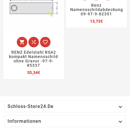
Renz
Namensschildabdeckung
09-97-9-82351
Preis
13,72€



RENZ Edelstahl RSA2
kompakt Namensschild
ohne Gravur -97-9-
85337
Preis
55,34€

Schloss-Store24.de

Informationen