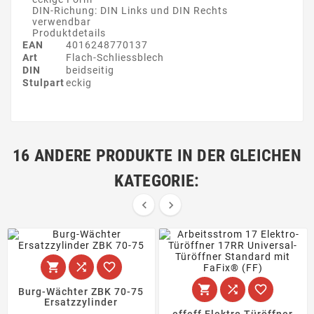
DIN-Richung: DIN Links und DIN Rechts
verwendbar
Produktdetails
EAN
4016248770137
Art
Flach-Schliessblech
DIN
beidseitig
Stulpart
eckig
16 ANDERE PRODUKTE IN DER GLEICHEN
KATEGORIE:








Burg-Wächter ZBK 70-75
Ersatzzylinder
effeff Elektro Türöffner