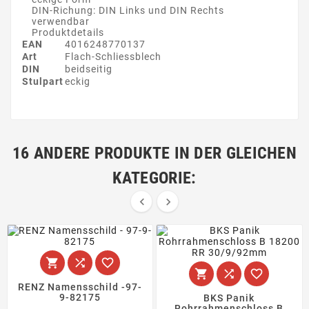
DIN-Richung: DIN Links und DIN Rechts
verwendbar
Produktdetails
EAN
4016248770137
Art
Flach-Schliessblech
DIN
beidseitig
Stulpart
eckig
16 ANDERE PRODUKTE IN DER GLEICHEN
KATEGORIE:








RENZ Namensschild -97-
9-82175
BKS Panik
Rohrrahmenschloss B