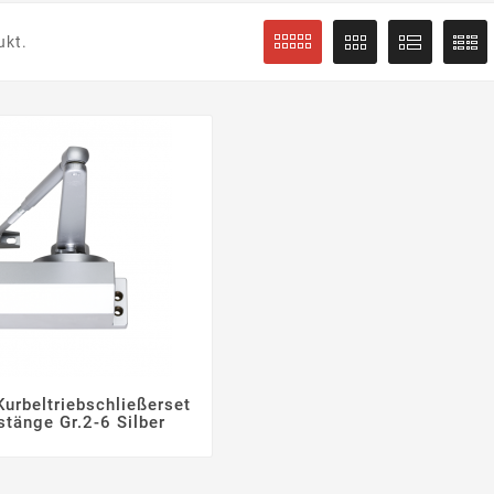
ukt.
urbeltriebschließerset



tänge Gr.2-6 Silber