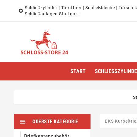
Schließzylinder | Türöffner | Schließbleche | Türschli

Schließanlagen Stuttgart
START
SCHLIESSZYLINDER
S

OBERSTE KATEGORIE
BKS Kurbeltrie
Briefkastenzubehör