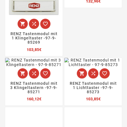
Preis
132,96€



RENZ Tastenmodul mit
1 Klingeltaster -97-9-
85269
Preis
103,85€






RENZ Tastenmodul mit
RENZ Tastenmodul mit
3 Klingeltastern -97-9-
1 Lichttaster -97-9-
85271
85273
Preis
Preis
160,12€
103,85€