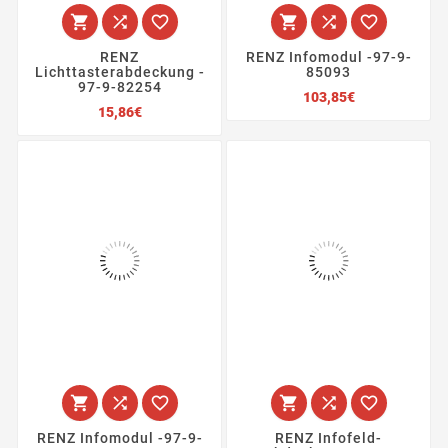






RENZ
RENZ Infomodul -97-9-
Lichttasterabdeckung -
85093
97-9-82254
Preis
103,85€
Preis
15,86€






RENZ Infomodul -97-9-
RENZ Infofeld-