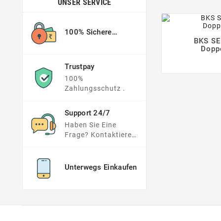
UNSER SERVICE
100% Sichere
BKS SE
Zahlung

Doppe
Trustpay
100%
Zahlungsschutz .
Support 24/7
Haben Sie Eine
Frage? Kontaktieren
Sie Uns !
Unterwegs Einkaufen