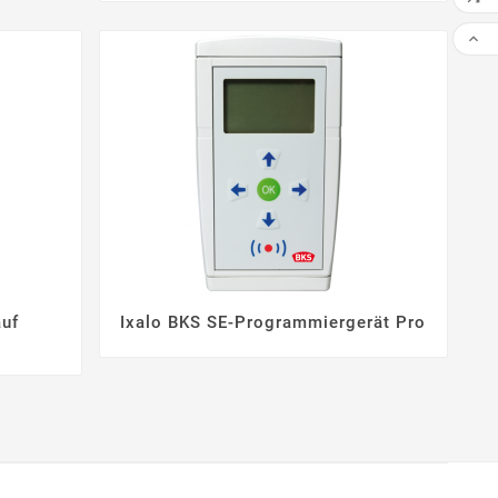

uf
Ixalo BKS SE-Programmiergerät Pro



