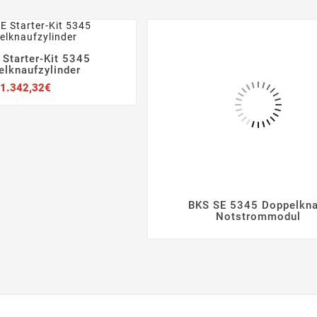
 Starter-Kit 5345



lknaufzylinder
Preis
1.342,32€
BKS SE 5345 Doppelkna




Notstrommodul