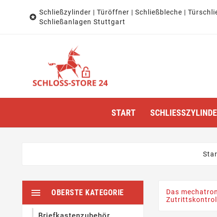
Schließzylinder | Türöffner | Schließbleche | Türschli

Schließanlagen Stuttgart
START
SCHLIESSZYLINDER
Star

OBERSTE KATEGORIE
Das mechatroni
Zutrittskontrol
Briefkastenzubehör