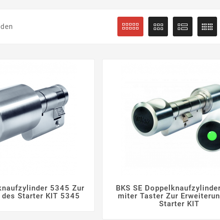
nden
naufzylinder 5345 Zur
BKS SE Doppelknaufzylinde







 des Starter KIT 5345
miter Taster Zur Erweiteru
Starter KIT