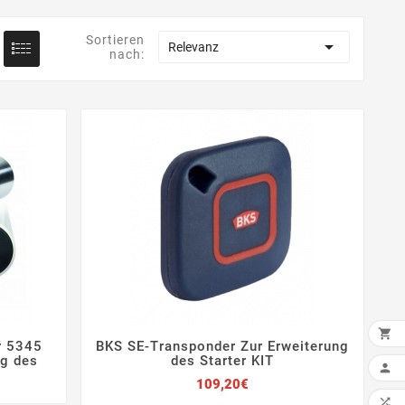
Sortieren

Relevanz
nach:

r 5345
BKS SE-Transponder Zur Erweiterung




ng des
des Starter KIT
IN 

Preis
109,20€
