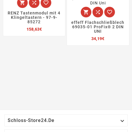






RENZ Tastenmodul mit 4
Klingeltastern - 97-9-
85272
effeff Flachschließblech
69035-01 ProFix® 2 DIN
Preis
158,63€
UNI
Preis
34,19€

Schloss-Store24.de