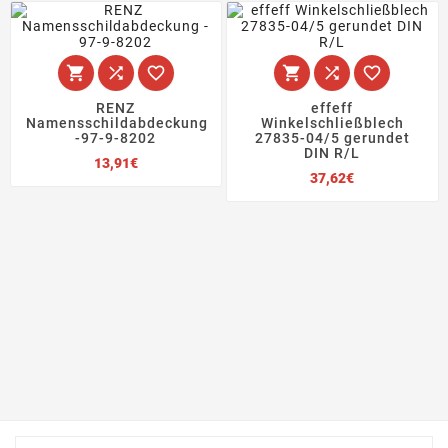






RENZ
effeff
Namensschildabdeckung
Winkelschließblech
-97-9-8202
27835-04/5 gerundet
DIN R/L
Preis
13,91€
Preis
37,62€