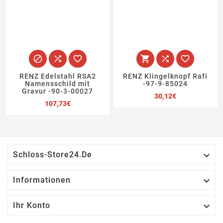






RENZ Edelstahl RSA2
RENZ Klingelknopf Rafi
Namensschild mit
-97-9-85024
Gravur -90-3-00027
Preis
30,12€
Preis
107,73€

Schloss-Store24.de

Informationen

Ihr Konto