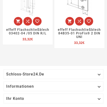






effeff Flachschließblech
effeff Flachschließblech
03402-04 /05 DIN R/L
84B35-01 ProFix® 2 DIN
UNI
Preis
33,32€
Preis
33,32€

Schloss-Store24.de

Informationen

Ihr Konto