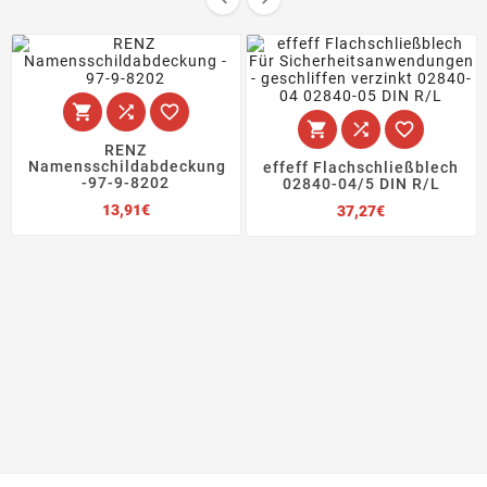






RENZ
Namensschildabdeckung
effeff Flachschließblech
-97-9-8202
02840-04/5 DIN R/L
Preis
Preis
13,91€
37,27€