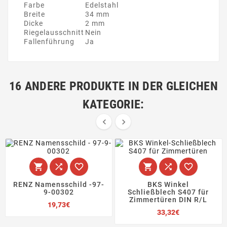
Farbe
Edelstahl
Breite
34 mm
Dicke
2 mm
Riegelausschnitt
Nein
Fallenführung
Ja
16 ANDERE PRODUKTE IN DER GLEICHEN
KATEGORIE:








RENZ Namensschild -97-
BKS Winkel
9-00302
Schließblech S407 für
Zimmertüren DIN R/L
Preis
19,73€
Preis
33,32€