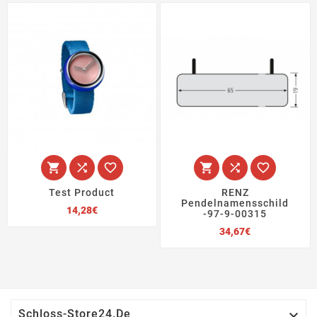






Test Product
RENZ
Pendelnamensschild
Preis
14,28€
-97-9-00315
Preis
34,67€

Schloss-Store24.de