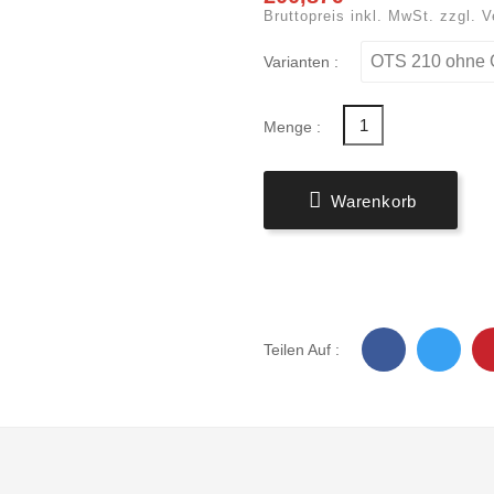
Bruttopreis inkl. MwSt. zzgl. 
Varianten :
Menge :

Warenkorb
Teilen Auf :