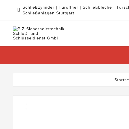
Schließzylinder | Türöffner | Schließbleche | Türsc

Schließanlagen Stuttgart
START
SCHLIESSZYLIND
Startse