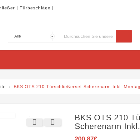
hließer | Türbeschläge |
ER
TÜRÖFFNER
SCHLIESSBLECHE
BESCHLÄGE
TÜ
ite
BKS OTS 210 Türschließerset Scherenarm Inkl. Montag

BKS OTS 210 Tür


Scherenarm Inkl
200,87€