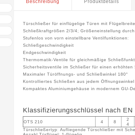
Beschreibung
Produktdetails
Türschließer für einflügelige Türen mit Flügelbrei
Schließkraftgrößen 2/3/4; Größeneinstellung durch
Stufenlos von vorn einstellbare Ventilfunktionen:
Schließgeschwindigkeit
Endgeschwindigkeit
Thermomatik-Ventile für gleichmäßige Schließfun
Sicherheitsventile im Schließer für einen erhöhten
Maximaler Türöffnungs- und Schließwinkel 180°
Kontrolliertes Schließen aus jedem Öffnungswinkel
Kompaktes Aluminiumgehäuse in modernem GU-De
Klassifizierungsschlüssel nach EN
2
OTS 210
4
8
4
Türschließertyp: Aufliegende Türschließer mit Sch
Anzahl Türflügel: 1-flügelig