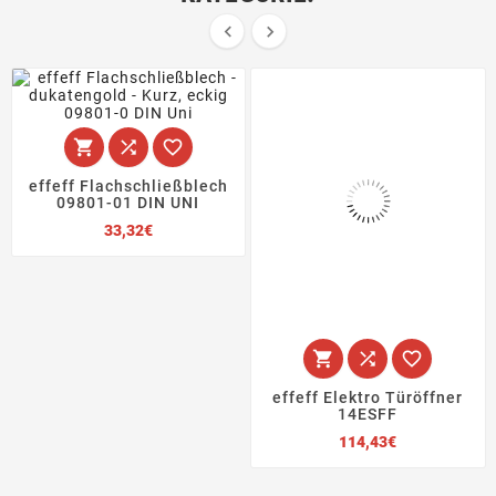





effeff Flachschließblech
09801-01 DIN UNI
Preis
33,32€



effeff Elektro Türöffner
14ESFF
Preis
114,43€