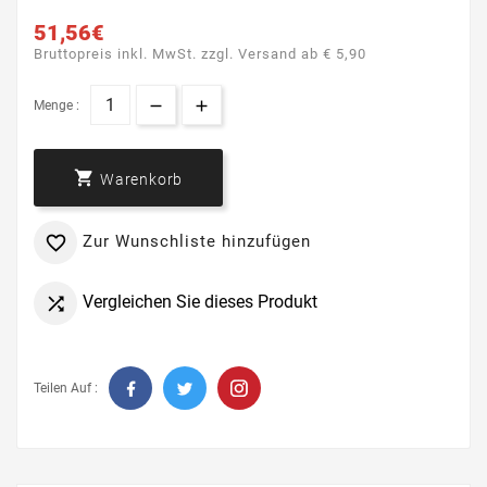
51,56€
Bruttopreis inkl. MwSt. zzgl. Versand ab € 5,90
Menge :

Warenkorb
Zur Wunschliste hinzufügen

Vergleichen Sie dieses Produkt

Teilen Auf :