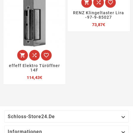



RENZ Klingeltaster Lira
-97-9-85027
Preis
73,87€



effeff Elektro Türöffner
14F
Preis
114,43€

Schloss-Store24.de

Informationen