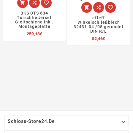






BKS OTS 634
Türschließerset
effeff
Gleitschiene inkl.
Winkelschließblech
Montageplatte
32431-04 /05 gerundet
DIN R/L
Preis
259,18€
Preis
52,46€

Schloss-Store24.de