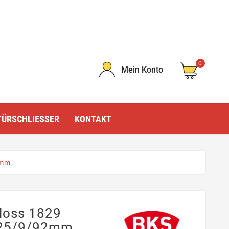
0
Mein Konto
TÜRSCHLIESSER
KONTAKT
2mm
loss 1829
E 25/9/92mm