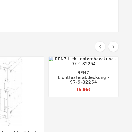


RENZ




Lichttasterabdeckung -
97-9-82254
Preis
15,86€