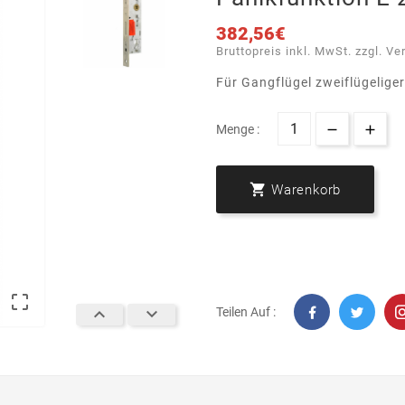
382,56€
Bruttopreis inkl. MwSt. zzgl. Ve
Für Gangflügel zweiflügeliger
Menge :

Warenkorb



Teilen Auf :