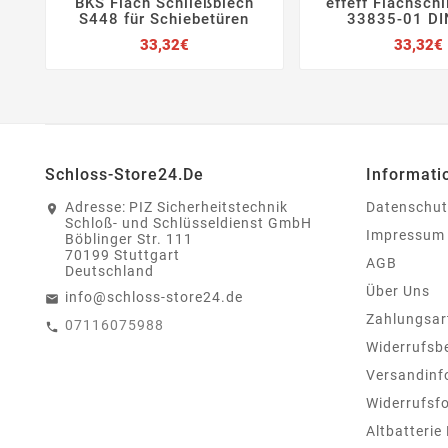
BKS Flach Schließblech
effeff Flachsch






S448 für Schiebetüren
33835-01 DI
Preis
33,32€
33,32€
Schloss-Store24.de
Informati
Adresse:
PIZ Sicherheitstechnik
Datenschut
Schloß- und Schlüsseldienst GmbH
Impressum
Böblinger Str. 111
70199 Stuttgart
AGB
Deutschland
Über Uns
info@schloss-store24.de
Zahlungsar
07116075988
Widerrufsb
Versandinf
Widerrufsf
Altbatterie