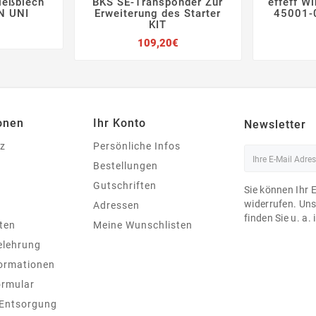
ließblech
BKS SE-Transponder Zur
effeff W







N UNI
Erweiterung des Starter
45001-0
KIT
Preis
Preis
109,20€
onen
Ihr Konto
Newsletter
z
Persönliche Infos
Bestellungen
Gutschriften
Sie können Ihr 
widerrufen. Un
Adressen
finden Sie u. a.
ten
Meine Wunschlisten
elehrung
ormationen
ormular
 Entsorgung