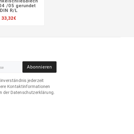
inkelschließblech



4 /05 gerundet
DIN R/L
Preis
33,32€
Abonnieren
Einverständnis jederzeit
sere Kontaktinformationen
 in der Datenschutzerklärung.