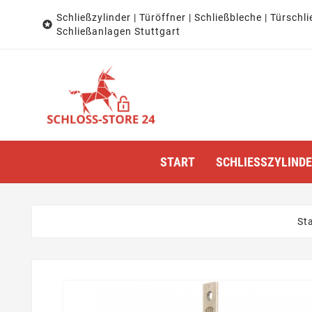
Schließzylinder | Türöffner | Schließbleche | Türschli

Schließanlagen Stuttgart
START
SCHLIESSZYLINDER
Sta