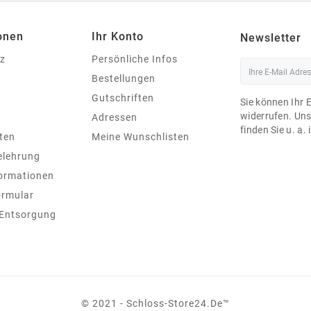
onen
Ihr Konto
Newsletter
z
Persönliche Infos
Bestellungen
Gutschriften
Sie können Ihr 
widerrufen. Un
Adressen
finden Sie u. a.
ten
Meine Wunschlisten
elehrung
ormationen
ormular
 Entsorgung
© 2021 - Schloss-Store24.de™