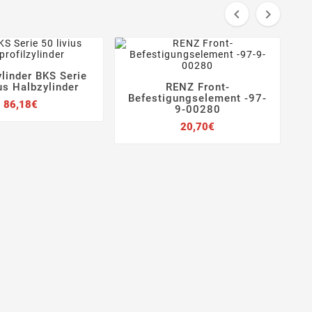


linder BKS Serie



us Halbzylinder
RENZ Front-




Befestigungselement -97-
Preis
86,18€
9-00280
Preis
20,70€