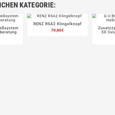
ICHEN KATEGORIE:
RENZ RSA2 Klingelknopf




ießsystem
Zusatzzy
Preis
70,86€



beratung
50 livi
reis