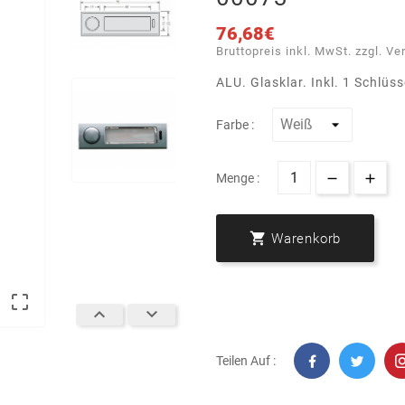
76,68€
Bruttopreis inkl. MwSt. zzgl. Ve
ALU. Glasklar. Inkl. 1 Schlüss
Farbe :
Menge :

Warenkorb



Teilen Auf :