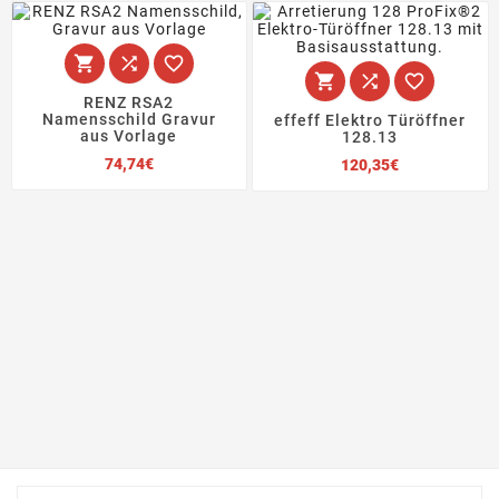






RENZ RSA2
Namensschild Gravur
effeff Elektro Türöffner
aus Vorlage
128.13
Preis
Preis
74,74€
120,35€