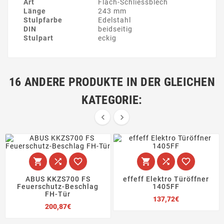
Art
Flach-Schliessblech
Länge
243 mm
Stulpfarbe
Edelstahl
DIN
beidseitig
Stulpart
eckig
16 ANDERE PRODUKTE IN DER GLEICHEN
KATEGORIE:








ABUS KKZS700 FS
effeff Elektro Türöffner
Feuerschutz-Beschlag
1405FF
FH-Tür
Preis
137,72€
Preis
200,87€