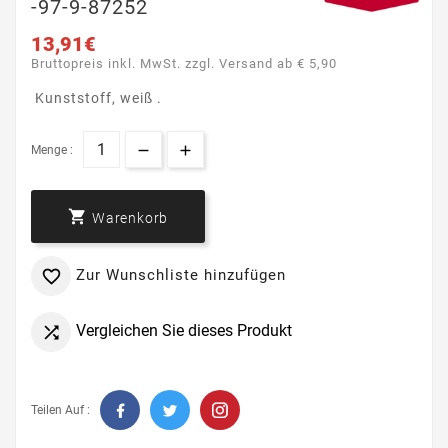
-97-9-87252
13,91€
Bruttopreis inkl. MwSt. zzgl. Versand ab € 5,90
Kunststoff, weiß .
Menge :

Warenkorb
Zur Wunschliste hinzufügen

Vergleichen Sie dieses Produkt

Teilen Auf :