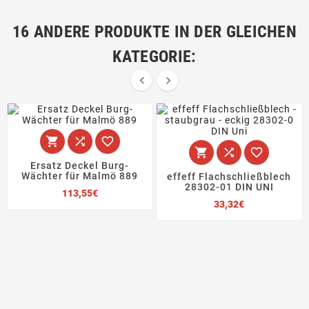
16 ANDERE PRODUKTE IN DER GLEICHEN
KATEGORIE:








Ersatz Deckel Burg-
Wächter für Malmö 889
effeff Flachschließblech
28302-01 DIN UNI
Preis
113,55€
Preis
33,32€