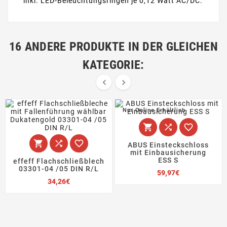
inkl. LED-Beleuchtungsringen je 0,12 Watt AC/DC.
16 ANDERE PRODUKTE IN DER GLEICHEN
KATEGORIE:


Nur Online Erhältlich






ABUS Einsteckschloss
mit Einbausicherung
ESS S
effeff Flachschließblech
03301-04 /05 DIN R/L
Preis
59,97€
Preis
34,26€