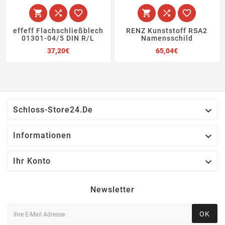






effeff Flachschließblech
RENZ Kunststoff RSA2
01301-04/5 DIN R/L
Namensschild
Preis
Preis
37,20€
65,04€

Schloss-Store24.de

Informationen

Ihr Konto
Newsletter
OK