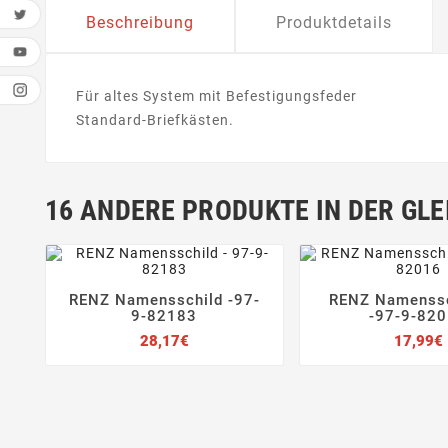
Beschreibung
Produktdetails
Für altes System mit Befestigungsfeder
Standard-Briefkästen.
16 ANDERE PRODUKTE IN DER GLE
RENZ Namensschild -97-
RENZ Namenssc






9-82183
-97-9-82
Preis
28,17€
17,99€