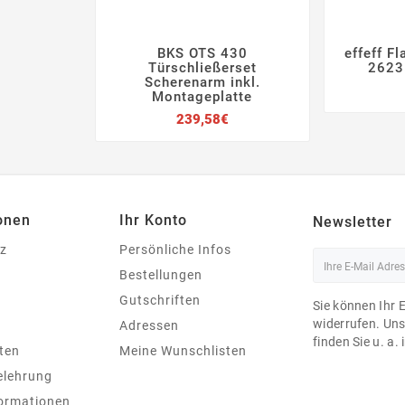
BKS OTS 430
effeff F





Türschließerset
2623
Scherenarm inkl.
Montageplatte
Preis
239,58€
onen
Ihr Konto
Newsletter
z
Persönliche Infos
Bestellungen
Gutschriften
Sie können Ihr 
widerrufen. Un
Adressen
finden Sie u. a.
ten
Meine Wunschlisten
elehrung
ormationen