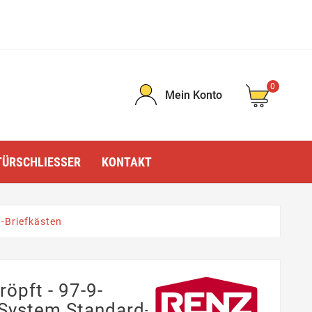
0
Mein Konto
TÜRSCHLIESSER
KONTAKT
-Briefkästen
öpft - 97-9-
 System Standard-