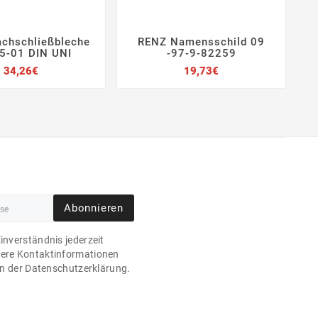
lachschließbleche
RENZ Namensschild 09







5-01 DIN UNI
-97-9-82259
Preis
Preis
34,26€
19,73€
Abonnieren
Einverständnis jederzeit
sere Kontaktinformationen
 in der Datenschutzerklärung.