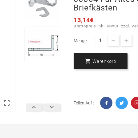
Briefkästen
13,14€
Bruttopreis inkl. MwSt. zzgl. Ve
Menge :

Warenkorb

Teilen Auf :

