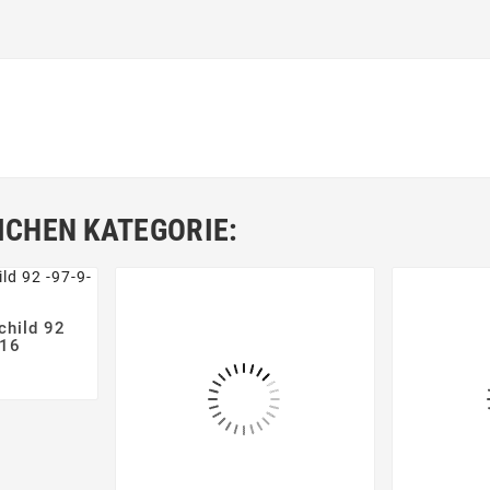
ICHEN KATEGORIE:
hild 92


016
Preis