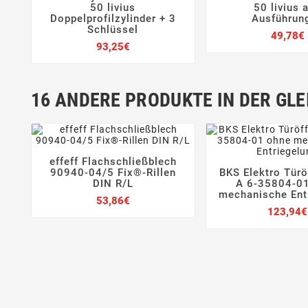






50 livius
50 livius a
Doppelprofilzylinder + 3
Ausführun
Schlüssel
49,78€
Preis
93,25€
16 ANDERE PRODUKTE IN DER GLE
effeff Flachschließblech




90940-04/5 Fix®-Rillen
BKS Elektro Türö


DIN R/L
A 6-35804-0
mechanische Ent
Preis
53,86€
123,94€