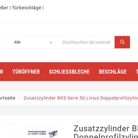
eßer | Türbeschläge |
TÜRÖFFNER
SCHLIESSBLECHE
BESCHLÄGE
artseite
Zusatzzylinder BKS Serie 50 Livius Doppelprofilzylin
Zusatzzylinder B
Doppelprofilzyli