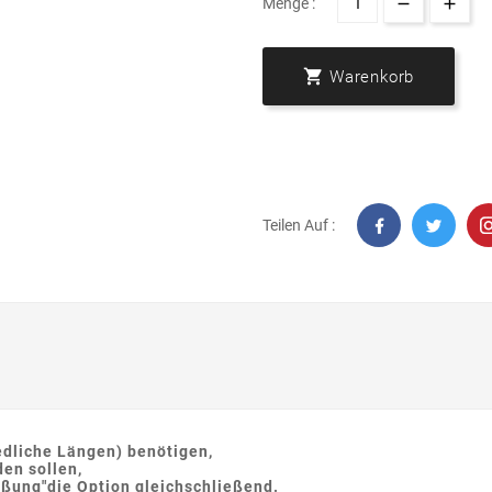
Menge :

Warenkorb
Teilen Auf :
edliche Längen) benötigen,
en sollen,
eßung"die Option gleichschließend.