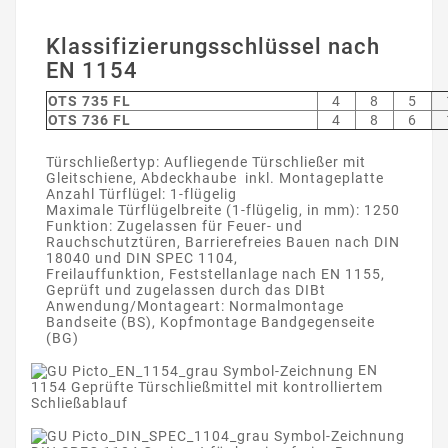
Klassifizierungsschlüssel nach
EN 1154
OTS 735 FL
4
8
5
OTS 736 FL
4
8
6
Türschließertyp: Aufliegende Türschließer mit
Gleitschiene, Abdeckhaube inkl. Montageplatte
Anzahl Türflügel: 1-flügelig
Maximale Türflügelbreite (1-flügelig, in mm): 1250
Funktion: Zugelassen für Feuer- und
Rauchschutztüren, Barrierefreies Bauen nach DIN
18040 und DIN SPEC 1104,
Freilauffunktion, Feststellanlage nach EN 1155,
Geprüft und zugelassen durch das DIBt
Anwendung/Montageart: Normalmontage
Bandseite (BS), Kopfmontage Bandgegenseite
(BG)
EN
1154 Geprüfte Türschließmittel mit kontrolliertem
Schließablauf