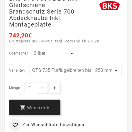
Gleitschiene
Brandschutz Serie 700
Abdeckhaube Inkl.
Montageplatte
742,20€
Bruttopreis inkl. MwSt. zzgl. Versand ab € 5,90
Oberfläche :
Varianten :
Menge :

Warenkorb
Zur Wunschliste hinzufügen
