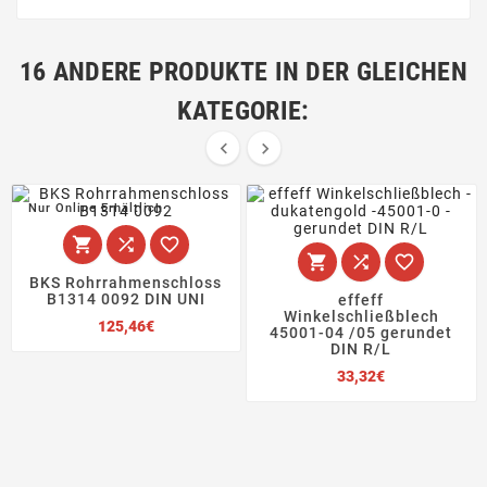
16 ANDERE PRODUKTE IN DER GLEICHEN
KATEGORIE:


Nur Online Erhältlich






BKS Rohrrahmenschloss
B1314 0092 DIN UNI
effeff
Winkelschließblech
Preis
125,46€
45001-04 /05 gerundet
DIN R/L
Preis
33,32€