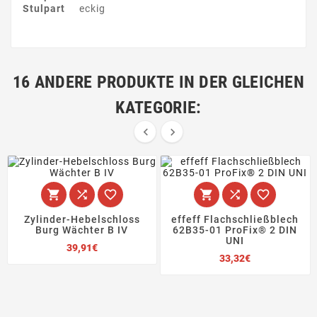
Stulpart
eckig
16 ANDERE PRODUKTE IN DER GLEICHEN
KATEGORIE:








Zylinder-Hebelschloss
effeff Flachschließblech
Burg Wächter B IV
62B35-01 ProFix® 2 DIN
UNI
Preis
39,91€
Preis
33,32€