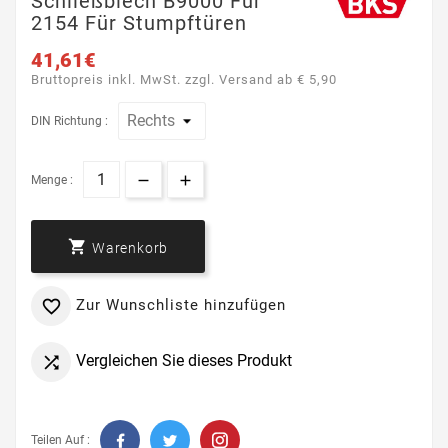
Schließblech B9000 Für
2154 Für Stumpftüren
41,61€
Bruttopreis inkl. MwSt. zzgl. Versand ab € 5,90
DIN Richtung :
Menge :

Warenkorb
Zur Wunschliste hinzufügen

Vergleichen Sie dieses Produkt

Teilen Auf :