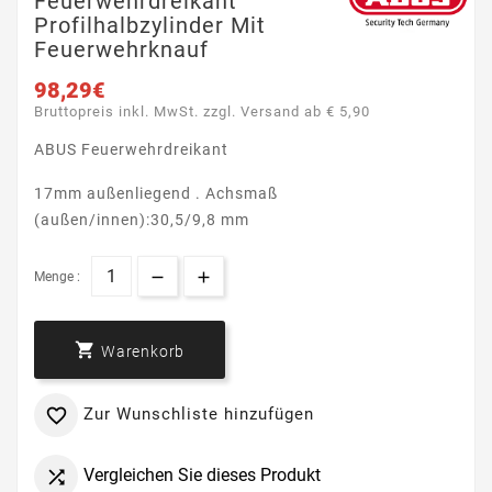
Feuerwehrdreikant
Profilhalbzylinder Mit
Feuerwehrknauf
98,29€
Bruttopreis inkl. MwSt. zzgl. Versand ab € 5,90
ABUS Feuerwehrdreikant
17mm außenliegend . Achsmaß
(außen/innen):30,5/9,8 mm
Menge :

Warenkorb
Zur Wunschliste hinzufügen

Vergleichen Sie dieses Produkt
