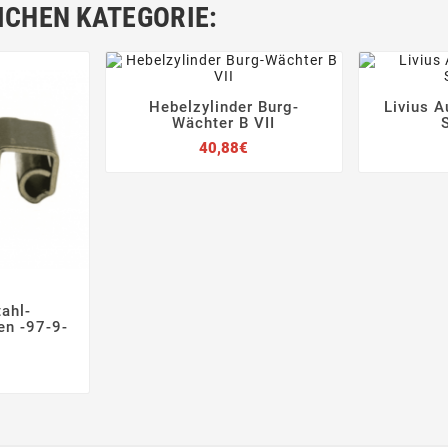
ICHEN KATEGORIE:
Hebelzylinder Burg-
Livius A





Wächter B VII
Preis
40,88€
ahl-


en -97-9-
Preis