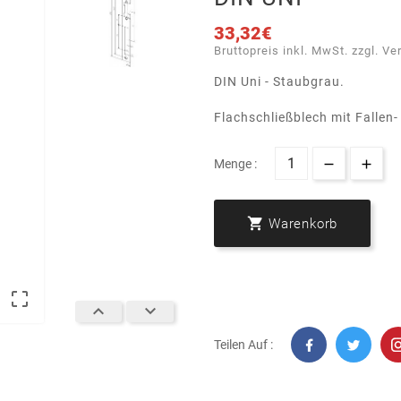
33,32€
Bruttopreis inkl. MwSt. zzgl. Ve
DIN Uni - Staubgrau.
Flachschließblech mit Fallen-
Menge :

Warenkorb



Teilen Auf :