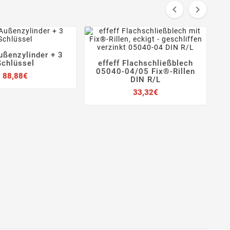


ußenzylinder + 3



Schlüssel
effeff Flachschließblech
e




05040-04/05 Fix®-Rillen
Preis
88,88€
DIN R/L
Preis
33,32€