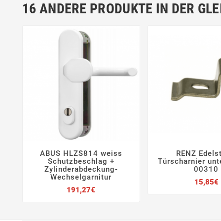
16 ANDERE PRODUKTE IN DER GLE
ABUS HLZS814 weiss
RENZ Edelst






Schutzbeschlag +
Türscharnier unt
Zylinderabdeckung-
00310
Wechselgarnitur
15,85€
Preis
191,27€