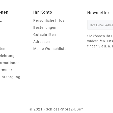
onen
Ihr Konto
Newsletter
z
Persönliche Infos
Bestellungen
Gutschriften
Sie können Ihr 
widerrufen. Un
Adressen
finden Sie u. a.
ten
Meine Wunschlisten
elehrung
ormationen
ormular
 Entsorgung
© 2021 - Schloss-Store24.de™