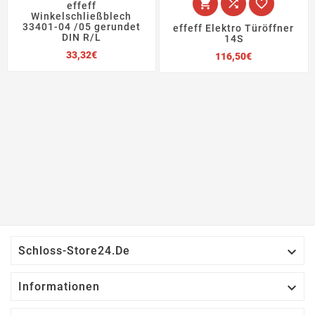



effeff
Winkelschließblech
33401-04 /05 gerundet
effeff Elektro Türöffner
DIN R/L
14S
Preis
Preis
33,32€
116,50€

Schloss-Store24.de

Informationen