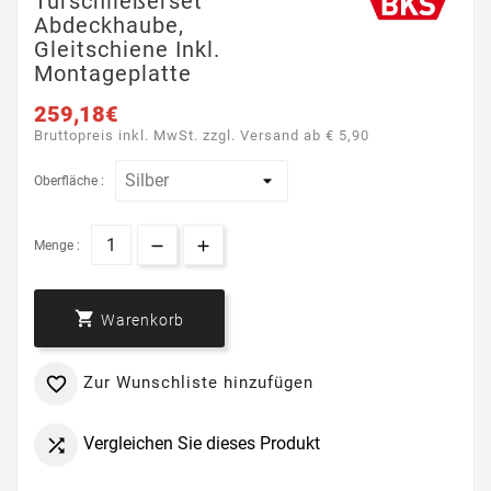
Türschließerset
Abdeckhaube,
Gleitschiene Inkl.
Montageplatte
259,18€
Bruttopreis inkl. MwSt. zzgl. Versand ab € 5,90
Oberfläche :
Menge :

Warenkorb
Zur Wunschliste hinzufügen

Vergleichen Sie dieses Produkt
