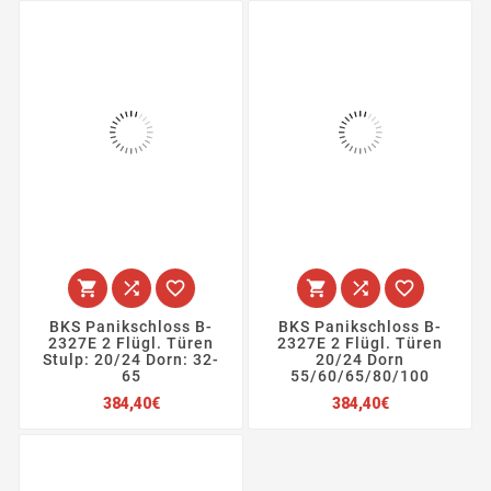






BKS Panikschloss B-
BKS Panikschloss B-
2327E 2 Flügl. Türen
2327E 2 Flügl. Türen
Stulp: 20/24 Dorn: 32-
20/24 Dorn
65
55/60/65/80/100
Preis
Preis
384,40€
384,40€