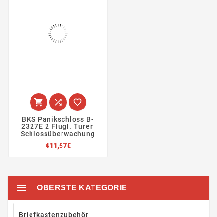



BKS Panikschloss B-
2327E 2 Flügl. Türen
Schlossüberwachung
Preis
411,57€

OBERSTE KATEGORIE
Briefkastenzubehör