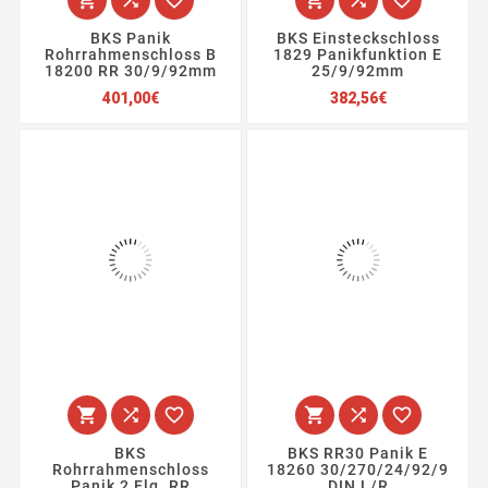
BKS Panik
BKS Einsteckschloss
Rohrrahmenschloss B
1829 Panikfunktion E
18200 RR 30/9/92mm
25/9/92mm
Preis
Preis
401,00€
382,56€






BKS
BKS RR30 Panik E
Rohrrahmenschloss
18260 30/270/24/92/9
Panik 2 Flg. RR
DIN L/R