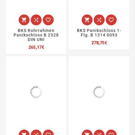






BKS Rohrrahmen
BKS Panikschloss 1-
Panikschloss B 2328
Flg. B 1314 0093
DIN UNI
Preis
278,75€
Preis
265,17€





