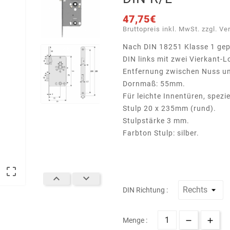
47,75€
Bruttopreis inkl. MwSt. zzgl. Ve
Nach DIN 18251 Klasse 1 gep
DIN links mit zwei Vierkant
Entfernung zwischen Nuss u
Dornmaß: 55mm.
Für leichte Innentüren, spezi
Stulp 20 x 235mm (rund).
Stulpstärke 3 mm.
Farbton Stulp: silber.



DIN Richtung :
Menge :