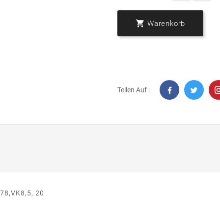

Warenkorb
Teilen Auf :
78,VK8,5, 20