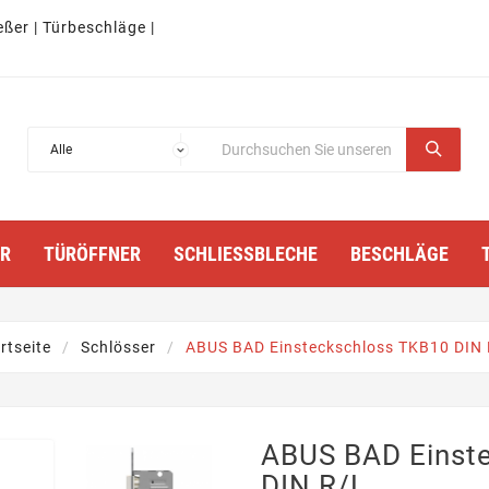
eßer | Türbeschläge |
TÜRÖFFNER
SCHLIESSBLECHE
BESCHLÄGE
rtseite
Schlösser
ABUS BAD Einsteckschloss TKB10 DIN 
ABUS BAD Einst
DIN R/L