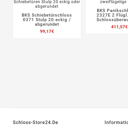
BKS Panikschl


BKS Schiebetürschloss
2327E 2 Flügl




0371 Stulp 20 eckig /
Schlossüberw
abgerundet
411,57€
Preis
99,17€
Schloss-Store24.de
Informati