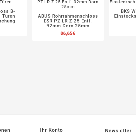
oss B-
BKS W



. Türen
ABUS Rohrrahmenschloss
Einsteck




achung
ESR PZ LR Z 25 Entf.
92mm Dorn 25mm
Preis
Preis
86,65€
onen
Ihr Konto
Newsletter