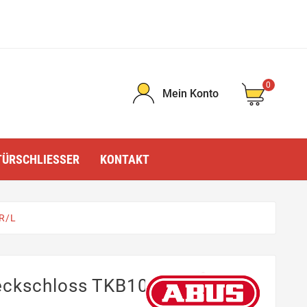
0
Mein Konto
TÜRSCHLIESSER
KONTAKT
R/L
eckschloss TKB10