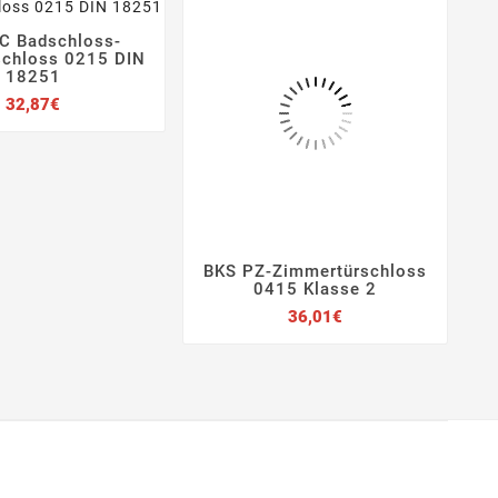
C Badschloss-



schloss 0215 DIN
18251
Preis
32,87€
BKS PZ-Zimmertürschloss




0415 Klasse 2
Preis
36,01€