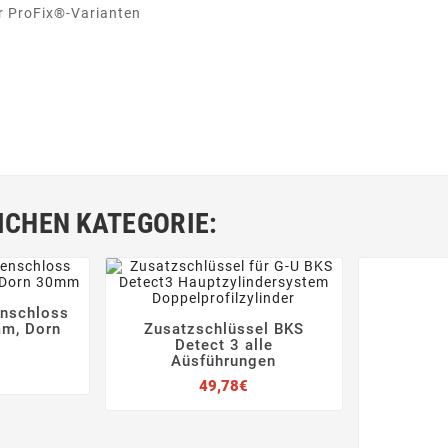
r ProFix®-Varianten
ICHEN KATEGORIE:
nschloss


mm, Dorn
Zusatzschlüssel BKS




Detect 3 alle
Aüsführungen
Preis
Preis
49,78€