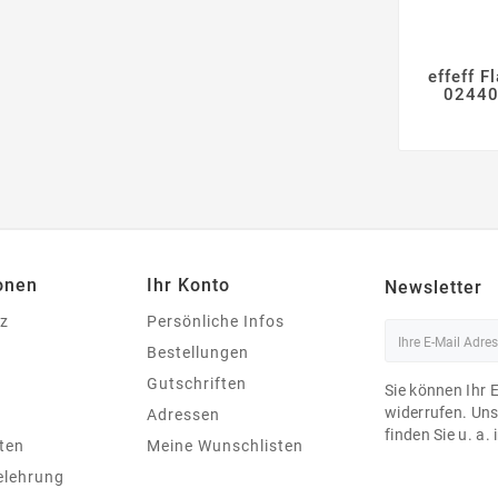
effeff F

02440
onen
Ihr Konto
Newsletter
z
Persönliche Infos
Bestellungen
Gutschriften
Sie können Ihr 
widerrufen. Un
Adressen
finden Sie u. a.
ten
Meine Wunschlisten
elehrung