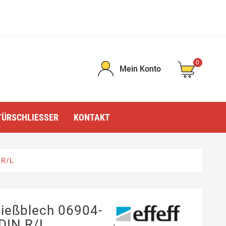
0
Mein Konto
TÜRSCHLIESSER
KONTAKT
 R/L
ließblech 06904-
DIN R/L