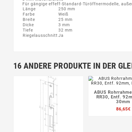
Für gängige effeff-Standard-Türöffnermodelle, auße
Länge
250 mm
Farbe
Weiß
Breite
25 mm
Dicke
3 mm
Tiefe
32 mm
Riegelausschnitt
Ja
16 ANDERE PRODUKTE IN DER GLE
ABUS Rohrrahme


RR30, Entf. 92
30mm
86,65€