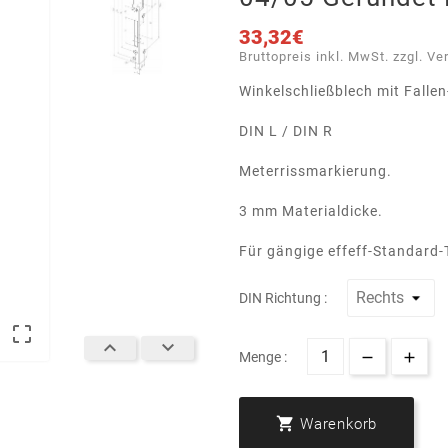
33,32€
Bruttopreis inkl. MwSt. zzgl. Ve
Winkelschließblech mit Fallen
DIN L / DIN R
Meterrissmarkierung.
3 mm Materialdicke.
Für gängige effeff-Standard-
DIN Richtung :



Menge :

Warenkorb