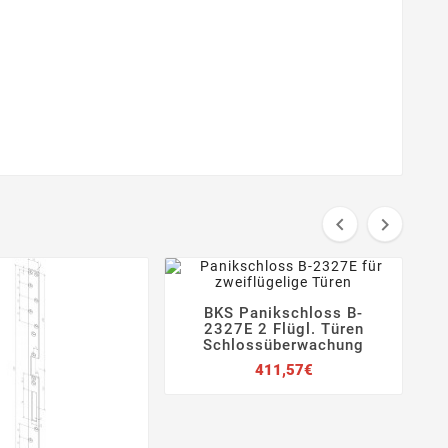


BKS Panikschloss B-




2327E 2 Flügl. Türen
e
Schlossüberwachung
Preis
411,57€