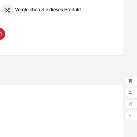
Vergleichen Sie dieses Produkt


IN 


