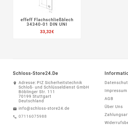
effeff Flachschließblech




34340-01 DIN UNI
Preis
33,32€
Schloss-Store24.de
Informati
Adresse:
PIZ Sicherheitstechnik
Datenschut
Schloß- und Schlüsseldienst GmbH
Impressum
Böblinger Str. 111
70199 Stuttgart
AGB
Deutschland
Über Uns
info@schloss-store24.de
Zahlungsar
07116075988
Widerrufsb