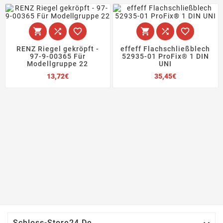






RENZ Riegel gekröpft -
effeff Flachschließblech
97-9-00365 Für
52935-01 ProFix® 1 DIN
Modellgruppe 22
UNI
Preis
Preis
13,72€
35,45€
Schloss-Store24.de