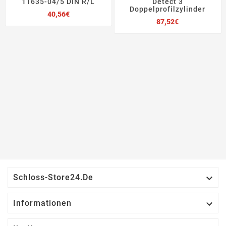
11635-04/5 DIN R/L
Detect 3
Doppelprofilzylinder
Preis
40,56€
Preis
87,52€

Schloss-Store24.de

Informationen