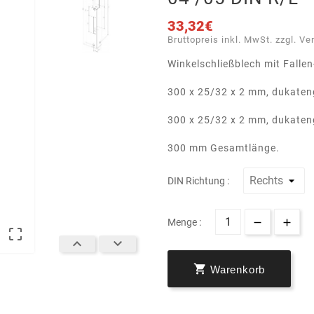
33,32€
Bruttopreis inkl. MwSt. zzgl. Ve
Winkelschließblech mit Fallen
300 x 25/32 x 2 mm, dukateng
300 x 25/32 x 2 mm, dukateng
300 mm Gesamtlänge.
DIN Richtung :
Menge :




Warenkorb