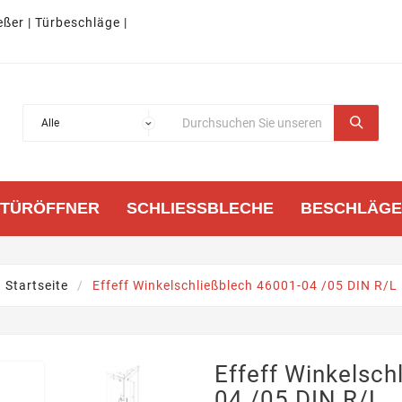
eßer | Türbeschläge |
TÜRÖFFNER
SCHLIESSBLECHE
BESCHLÄGE
Startseite
Effeff Winkelschließblech 46001-04 /05 DIN R/L
Effeff Winkelsch
04 /05 DIN R/L