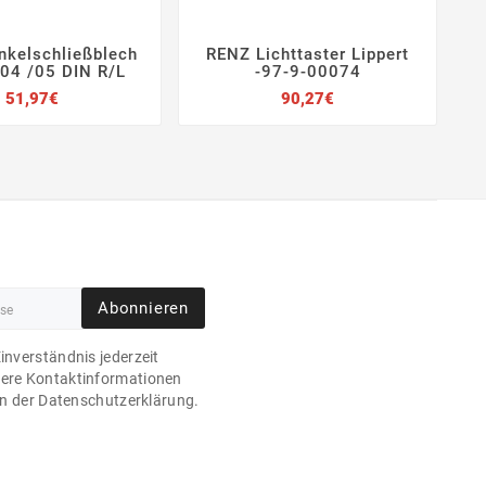
inkelschließblech
RENZ Lichttaster Lippert







04 /05 DIN R/L
-97-9-00074
Preis
Preis
51,97€
90,27€
Abonnieren
Einverständnis jederzeit
sere Kontaktinformationen
 in der Datenschutzerklärung.