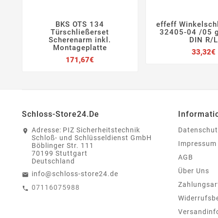
BKS OTS 134
effeff Winkelsch






Türschließerset
32405-04 /05 
Scherenarm inkl.
DIN R/L
Montageplatte
33,32€
Preis
171,67€
Schloss-Store24.de
Informati
Adresse:
PIZ Sicherheitstechnik
Datenschut
Schloß- und Schlüsseldienst GmbH
Impressum
Böblinger Str. 111
70199 Stuttgart
AGB
Deutschland
Über Uns
info@schloss-store24.de
Zahlungsar
07116075988
Widerrufsb
Versandinf