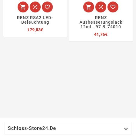






RENZ RSA2 LED-
RENZ
Beleuchtung
Ausbesserungslack
12ml - 97-9-74010
Preis
179,53€
Preis
41,76€

Schloss-Store24.de