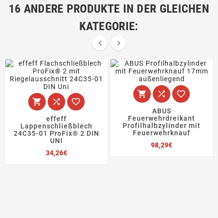
16 ANDERE PRODUKTE IN DER GLEICHEN
KATEGORIE:








ABUS
Feuerwehrdreikant
effeff
Profilhalbzylinder mit
Lappenschließblech
Feuerwehrknauf
24C35-01 ProFix® 2 DIN
UNI
Preis
98,29€
Preis
34,26€