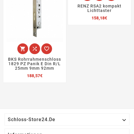
RENZ RSA2 kompakt
Lichttaster
Preis
158,18€



BKS Rohrrahmenschloss
1829 PZ Panik E Din R/L
25mm 9mm 92mm
Preis
188,57€

Schloss-Store24.de