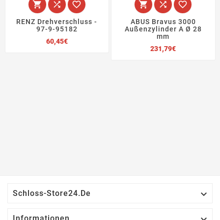






RENZ Drehverschluss -
ABUS Bravus 3000
97-9-95182
Außenzylinder A Ø 28
mm
Preis
60,45€
Preis
231,79€

Schloss-Store24.de

Informationen