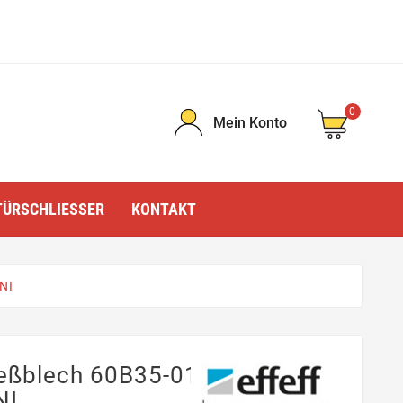
0
Mein Konto
TÜRSCHLIESSER
KONTAKT
NI
ießblech 60B35-01
NI