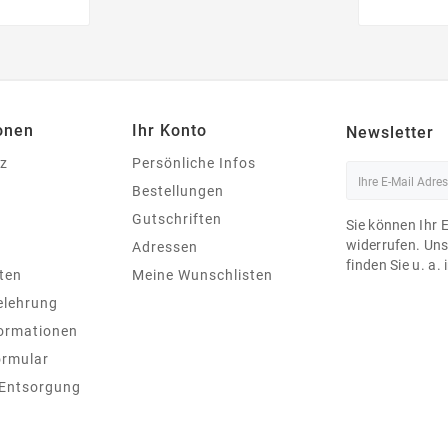
onen
Ihr Konto
Newsletter
z
Persönliche Infos
Bestellungen
Gutschriften
Sie können Ihr 
widerrufen. Un
Adressen
finden Sie u. a.
ten
Meine Wunschlisten
elehrung
ormationen
ormular
 Entsorgung