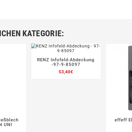
ICHEN KATEGORIE:
RENZ Infofeld-Abdeckung




-97-9-85097
Preis
53,40€
ließblech
effeff 



N UNI
Preis