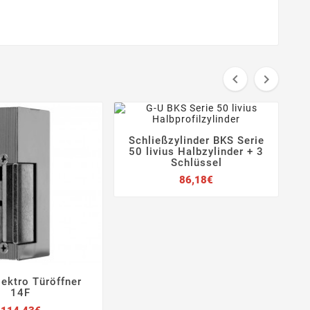


Schließzylinder BKS Serie
e




50 livius Halbzylinder + 3
Schlüssel
Preis
86,18€
Elektro Türöffner



14F
Preis