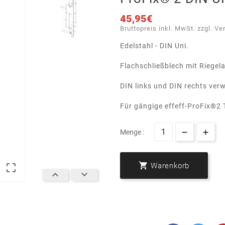
45,95€
Bruttopreis inkl. MwSt. zzgl. Ve
Edelstahl - DIN Uni.
Flachschließblech mit Riegel
DIN links und DIN rechts ver
Für gängige effeff-ProFix®2 
Menge :

Warenkorb


