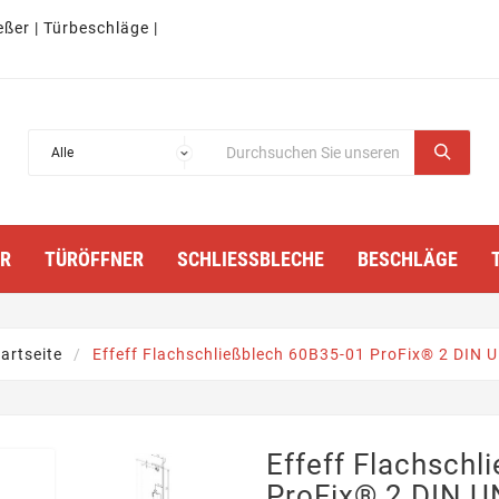
eßer | Türbeschläge |
TÜRÖFFNER
SCHLIESSBLECHE
BESCHLÄGE
artseite
Effeff Flachschließblech 60B35-01 ProFix® 2 DIN U
Effeff Flachschl
ProFix® 2 DIN U