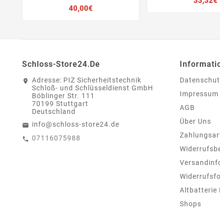
33,32€
Preis
40,00€
Schloss-Store24.de
Informati
Adresse:
PIZ Sicherheitstechnik
Datenschut
Schloß- und Schlüsseldienst GmbH
Impressum
Böblinger Str. 111
70199 Stuttgart
AGB
Deutschland
Über Uns
info@schloss-store24.de
Zahlungsar
07116075988
Widerrufsb
Versandinf
Widerrufsf
Altbatterie
Shops