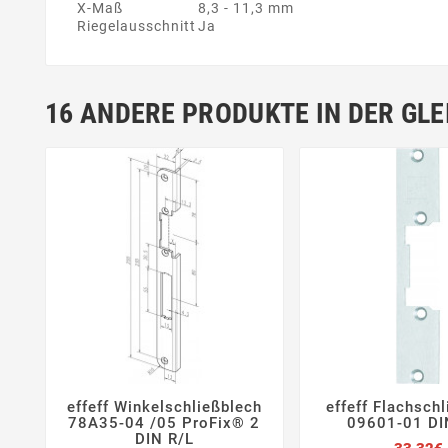
X-Maß
8,3 - 11,3 mm
Riegelausschnitt
Ja
16 ANDERE PRODUKTE IN DER GLE
effeff Winkelschließblech
effeff Flachsch






78A35-04 /05 ProFix® 2
09601-01 DI
DIN R/L